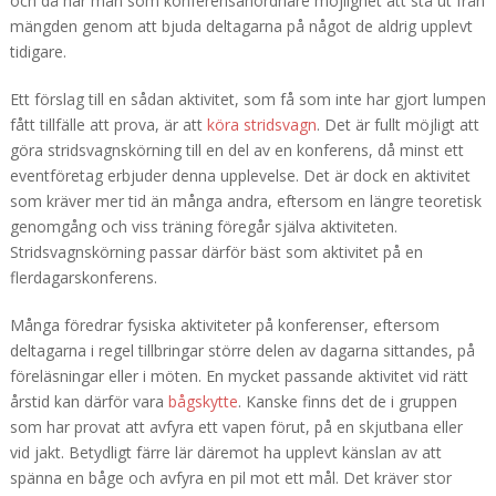
och då har man som konferensanordnare möjlighet att stå ut från
mängden genom att bjuda deltagarna på något de aldrig upplevt
tidigare.
Ett förslag till en sådan aktivitet, som få som inte har gjort lumpen
fått tillfälle att prova, är att
köra stridsvagn
. Det är fullt möjligt att
göra stridsvagnskörning till en del av en konferens, då minst ett
eventföretag erbjuder denna upplevelse. Det är dock en aktivitet
som kräver mer tid än många andra, eftersom en längre teoretisk
genomgång och viss träning föregår själva aktiviteten.
Stridsvagnskörning passar därför bäst som aktivitet på en
flerdagarskonferens.
Många föredrar fysiska aktiviteter på konferenser, eftersom
deltagarna i regel tillbringar större delen av dagarna sittandes, på
föreläsningar eller i möten. En mycket passande aktivitet vid rätt
årstid kan därför vara
bågskytte
. Kanske finns det de i gruppen
som har provat att avfyra ett vapen förut, på en skjutbana eller
vid jakt. Betydligt färre lär däremot ha upplevt känslan av att
spänna en båge och avfyra en pil mot ett mål. Det kräver stor